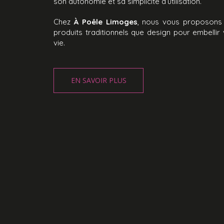
son autonomie et sa simplicité d’utilisation.
Chez
À Poêle Limoges
, nous vous proposons 
produits traditionnels que design pour embellir
vie.
EN SAVOIR PLUS